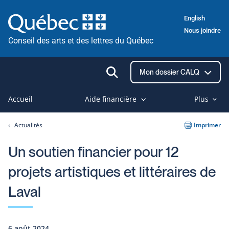
Passer
English
au
Nous joindre
contenu
Conseil des arts et des lettres du Québec
Ouvrir
Mon dossier CALQ
la
recherche
Accueil
Aide financière
Plus
Actualités
Imprimer
Un soutien financier pour 12
projets artistiques et littéraires de
Laval
6 août 2024