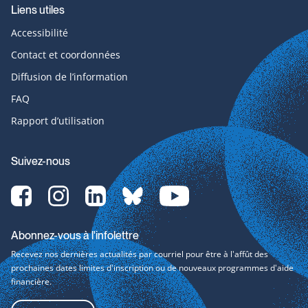
Liens utiles
Accessibilité
Contact et coordonnées
Diffusion de l’information
FAQ
Rapport d’utilisation
Suivez-nous
Facebook-
Instagram-
LinkedIn-
bluesky-
YouTube-
svg
svg
svg
svg
svg
Abonnez-vous à l'infolettre
Recevez nos dernières actualités par courriel pour être à l'affût des
prochaines dates limites d'inscription ou de nouveaux programmes d'aide
financière.