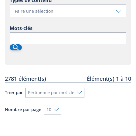
Types de contenu
Voir
Faire une sélection
les
filtres
Mots-clés
disponibl
pour
Recherche
Recherche
content
Rechercher
2781 élément(s)
Élément(s) 1 à 10
Trier par
Nombre par page