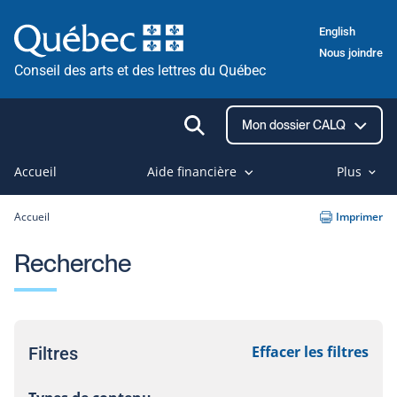
Passer
English
au
Nous joindre
contenu
Conseil des arts et des lettres du Québec
Ouvrir
Mon dossier CALQ
la
recherche
Accueil
Aide financière
Plus
Accueil
Imprimer
Recherche
Effacer les filtres
Filtres