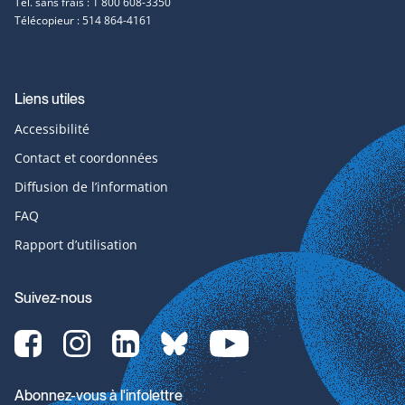
Tél. sans frais : 1 800 608-3350
Télécopieur : 514 864-4161
Liens utiles
Accessibilité
Contact et coordonnées
Diffusion de l’information
FAQ
Rapport d’utilisation
Suivez-nous
Facebook-
Instagram-
LinkedIn-
bluesky-
YouTube-
svg
svg
svg
svg
svg
Abonnez-vous à l'infolettre