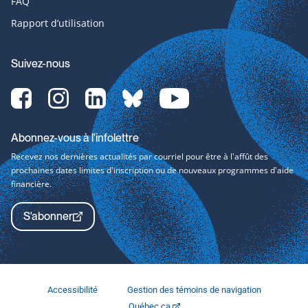
FAQ
Rapport d’utilisation
Suivez-nous
Facebook-
Instagram-
LinkedIn-
bluesky-
YouTube-
svg
svg
svg
svg
svg
Abonnez-vous à l'infolettre
Recevez nos dernières actualités par courriel pour être à l'affût des
prochaines dates limites d'inscription ou de nouveaux programmes d'aide
financière.
S'abonner
Accessibilité
Gestion des témoins de navigation
Québec.ca