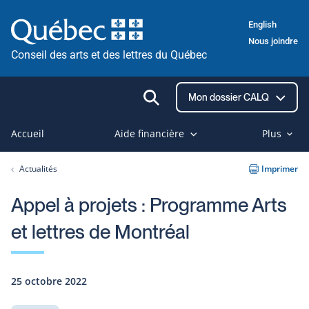
Passer
English
au
Nous joindre
contenu
Conseil des arts et des lettres du Québec
Ouvrir
Mon dossier CALQ
la
recherche
Accueil
Aide financière
Plus
Actualités
Imprimer
Appel à projets : Programme Arts
et lettres de Montréal
25 octobre 2022