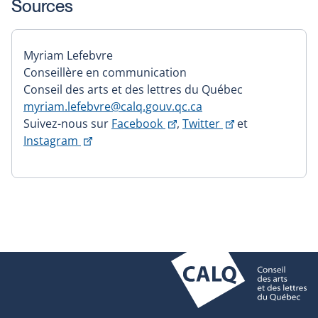
Sources
Myriam Lefebvre
Conseillère en communication
Conseil des arts et des lettres du Québec
myriam.lefebvre@calq.gouv.qc.ca
Ce
Ce
Suivez-nous sur
Facebook
,
Twitter
et
Ce
lien
lien
Instagram
lien
s'ouvrira
s'ouvrira
s'ouvrira
dans
dans
dans
une
une
une
nouvelle
nouvelle
nouvelle
fenêtre
fenêtre
fenêtre