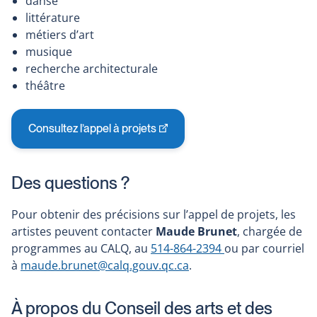
danse
littérature
métiers d’art
musique
recherche architecturale
théâtre
Consultez l’appel à projets
Ce
lien
s'ouvrira
Des questions ?
dans
une
Pour obtenir des précisions sur l’appel de projets, les
nouvelle
artistes peuvent contacter
Maude Brunet
, chargée de
fenêtre
programmes au CALQ, au
514-864-2394
ou par courriel
à
maude.brunet@calq.gouv.qc.ca
.
À propos du Conseil des arts et des