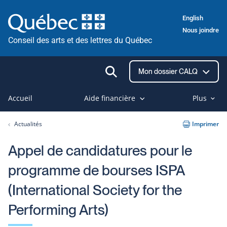
Passer
English
au
Nous joindre
contenu
Conseil des arts et des lettres du Québec
Ouvrir
Mon dossier CALQ
la
recherche
Accueil
Aide financière
Plus
Actualités
Imprimer
Appel de candidatures pour le
programme de bourses ISPA
(International Society for the
Performing Arts)