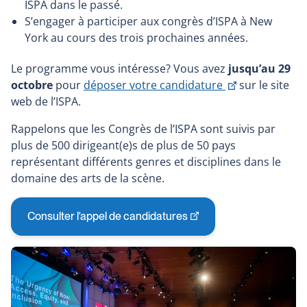
ISPA dans le passé.
S’engager à participer aux congrès d’ISPA à New
York au cours des trois prochaines années.
Le programme vous intéresse? Vous avez
jusqu’au 29
Ce
octobre
pour
déposer votre candidature
sur le site
lien
web de l’ISPA.
s'ouvrira
Rappelons que les Congrès de l’ISPA sont suivis par
dans
plus de 500 dirigeant(e)s de plus de 50 pays
une
représentant différents genres et disciplines dans le
nouvelle
domaine des arts de la scène.
fenêtre
Consulter l'appel de candidatures
Ce
lien
s'ouvrira
dans
une
nouvelle