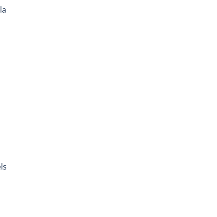
la
ls