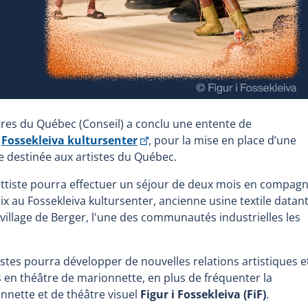
lettres du Québec (Conseil) a conclu une entente de
Ce
Fossekleiva kultursenter
, pour la mise en place d’une
lien
e destinée aux artistes du Québec.
s'ouvrira
tiste pourra effectuer un séjour de deux mois en compagn
dans
ix au Fossekleiva kultursenter, ancienne usine textile datan
une
 village de Berger, l'une des communautés industrielles les
nouvelle
fenêtre
istes pourra développer de nouvelles relations artistiques e
s en théâtre de marionnette, en plus de fréquenter la
onnette et de théâtre visuel
Figur i Fossekleiva (FiF)
.