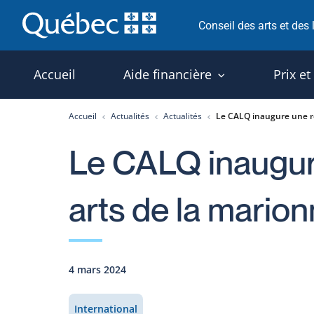
Passer
Conseil des arts et des
au
contenu
Accueil
Aide financière
Prix et
Accueil
Actualités
Actualités
Le CALQ inaugure une r
Le CALQ inaugur
arts de la mario
4 mars 2024
International