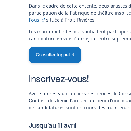
Dans le cadre de cette entente, deux artistes
participation de la Fabrique de théâtre insolit
Ce
Fous
située à Trois-Rivières.
lien
Les marionnettistes qui souhaitent participer 
s'ouvrira
candidature en vue d’un séjour entre septemb
dans
une
nouvelle
Consulter l’appel
Ce
fenêtre
lien
s'ouvrira
Inscrivez-vous!
dans
une
nouvelle
Avec son réseau d’ateliers-résidences, le Consei
fenêtre
Québec, des lieux d’accueil au cœur d’une quar
de candidatures sont en cours dès maintenant
Jusqu’au 11 avril