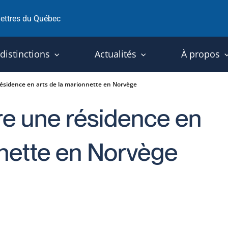
 lettres du Québec
 distinctions
Actualités
À propos
ésidence en arts de la marionnette en Norvège
e une résidence en
nnette en Norvège