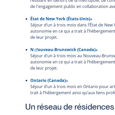
résidant en dehors de la métropole, de con
de l'engagement public en collaboration ave
État de New York (États-Unis)
Séjour d’un à trois mois dans l’État de New 
autonomie en ce qui a trait à l’hébergement 
de leur projet.
Ce
N
ouveau-Brunswick (Canada)
lien
Séjour d’un à trois mois au Nouveau-Brunsw
s'ouvrira
autonomie en ce qui a trait à l’hébergement 
dans
de leur projet.
une
nouvelle
Ontario (Canada)
fenêtre
Séjour d’un à trois mois en Ontario pour ar
trait à l’hébergement ainsi qu’aux liens prof
Un réseau de résidences