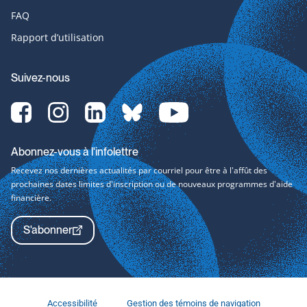
FAQ
Rapport d’utilisation
Suivez-nous
Facebook-
Instagram-
LinkedIn-
bluesky-
YouTube-
svg
svg
svg
svg
svg
Abonnez-vous à l'infolettre
Recevez nos dernières actualités par courriel pour être à l'affût des
prochaines dates limites d'inscription ou de nouveaux programmes d'aide
financière.
S'abonner
Accessibilité
Gestion des témoins de navigation