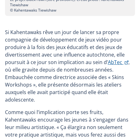
Tiewishaw
© Kahentawaks Tiewishaw
Si Kahentawaks rêve un jour de lancer sa propre
compagnie de développement de jeux vidéo pour
produire à la fois des jeux éducatifs et des jeux de
divertissement avec une influence autochtone, elle
Ce
poursuit à ce jour son implication au sein d’
AbTec
,
lien
où elle gravite depuis de nombreuses années.
s'ouv
Embauchée comme directrice associée des « Skins
dans
Workshops », elle présente désormais les ateliers
une
auxquels elle avait participé quand elle était
nouv
adolescente.
fenê
Comme quoi l’implication porte ses fruits,
Kahentawaks encourage les jeunes à s’engager dans
leur milieu artistique. « Ça élargira non seulement
votre pratique artistique, mais vous ferez aussi des