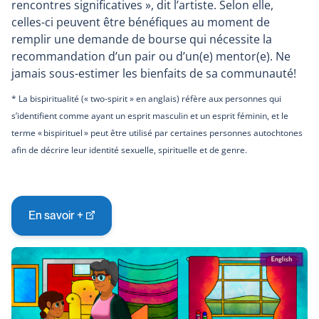
rencontres significatives », dit l’artiste. Selon elle,
celles-ci peuvent être bénéfiques au moment de
remplir une demande de bourse qui nécessite la
recommandation d’un pair ou d’un(e) mentor(e). Ne
jamais sous-estimer les bienfaits de sa communauté!
* La bispiritualité (« two-spirit » en anglais) réfère aux personnes qui
s’identifient comme ayant un esprit masculin et un esprit féminin, et le
terme « bispirituel » peut être utilisé par certaines personnes autochtones
afin de décrire leur identité sexuelle, spirituelle et de genre.
En savoir +
Ce
lien
s'ouvrira
dans
une
nouvelle