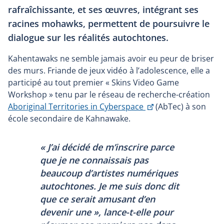
rafraîchissante, et ses œuvres, intégrant ses
racines mohawks, permettent de poursuivre le
dialogue sur les réalités autochtones.
Kahentawaks ne semble jamais avoir eu peur de briser
des murs. Friande de jeux vidéo à l’adolescence, elle a
participé au tout premier « Skins Video Game
Workshop » tenu par le réseau de recherche-création
Ce
Aboriginal Territories in Cyberspace
(AbTec) à son
lien
école secondaire de Kahnawake.
s'ouvrira
dans
« J’ai décidé de m’inscrire parce
une
que je ne connaissais pas
nouvelle
beaucoup d’artistes numériques
fenêtre
autochtones. Je me suis donc dit
que ce serait amusant d’en
devenir une », lance-t-elle pour