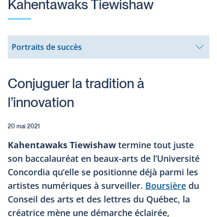
Kahentawaks Tiewishaw
Portraits de succès
Ouvrir
le
sous-
menu
Conjuguer la tradition à
l’innovation
20 mai 2021
Kahentawaks Tiewishaw
termine tout juste
son baccalauréat en beaux-arts de l’Université
Concordia qu’elle se positionne déjà parmi les
artistes numériques à surveiller.
Boursière
du
Conseil des arts et des lettres du Québec, la
créatrice mène une démarche éclairée,