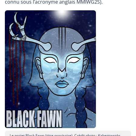
connu sous l’acronyme anglais MMIWG2S).
Le projet Black Fawn (titre provisoire). Crédit photo : Kahentawaks