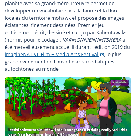
dans
planète avec sa grand-mère. L’œuvre permet de
une
développer un vocabulaire lié à la faune et la flore
nouvelle
locales du territoire mohawk et propose des images
fenêtre
éclatantes, finement dessinées. Premier jeu
entièrement écrit, dessiné et conçu par Kahentawaks
(hormis pour le codage),
KARIHONNIENNIHTSHERA
a
été merveilleusement accueilli durant l’édition 2019 du
Ce
imagineNATIVE Film + Media Arts Festival
, le plus
lien
grand événement de films et d’arts médiatiques
s'ouvrira
autochtones au monde.
dans
une
nouvelle
fenêtre