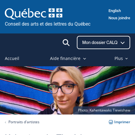
Passer
English
au
Nous joindre
contenu
Conseil des arts et des lettres du Québec
Ouvrir
Mon dossier CALQ
la
recherche
Accueil
Aide financière
Plus
Photo: Kahentawaks Tiewishaw
Portraits d'artistes
Imprimer