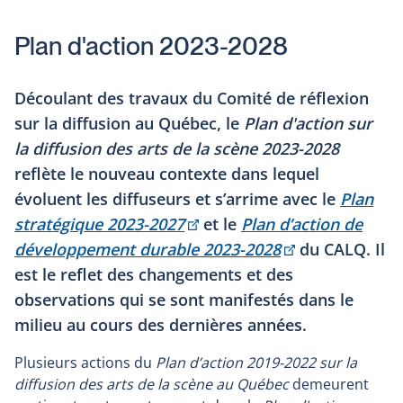
Plan d'action 2023-2028
Découlant des travaux du Comité de réflexion
sur la diffusion au Québec, le
Plan d'action sur
la diffusion des arts de la scène 2023-2028
reflète le nouveau contexte dans lequel
évoluent les diffuseurs et s’arrime avec le
Plan
This
stratégique 2023-2027
et le
Plan
d’action de
link
This
développement durable 2023-2028
du CALQ. Il
will
link
est le reflet des changements et des
open
will
observations qui se sont manifestés dans le
in
open
milieu au cours des dernières années.
a
in
Plusieurs actions du
Plan d’action 2019-2022 sur la
new
a
diffusion des arts de la scène au Québec
demeurent
window
new