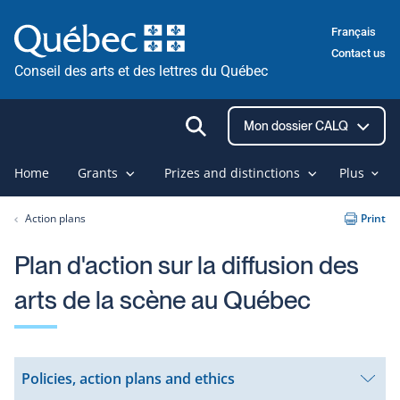
Skip
Français
to
Contact us
content
Conseil des arts et des lettres du Québec
Ouvrir
Mon dossier CALQ
la
recherche
Home
Grants
Prizes and distinctions
Plus
Action plans
Print
Plan d'action sur la diffusion des
arts de la scène au Québec
Policies, action plans and ethics
Open
submenu