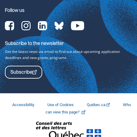
Follow us
[Translate
[Translate
[Translate
[Translate
[Translate
to
to
to
to
to
English:]
English:]
English:]
English:]
English:]
Facebook-
Instagram-
LinkedIn-
bluesky-
YouTube-
Subscribe to the newsletter
svg
svg
svg
svg
svg
Get the latest news via email to find out about upcoming application
deadlines and new grants programs.
Subscribe
Accessibility
Use of Cookies
Québec.ca
Who
This
can view this page?
link
will
open
in
a