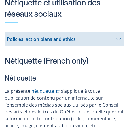
Nétiquette et utilisation des
réseaux sociaux
Policies, action plans and ethics
Open
submenu
Nétiquette (French only)
Nétiquette
This
La présente
nétiquette
s’applique à toute
link
publication de contenu par un internaute sur
will
l’ensemble des médias sociaux utilisés par le Conseil
open
des arts et des lettres du Québec, et ce, quelle que soit
in
la forme de cette contribution (billet, commentaire,
a
article, image, élément audio ou vidéo, etc.).