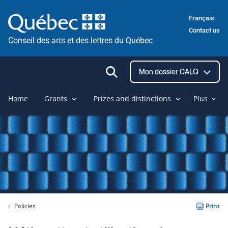
Skip
Français
to
Contact us
content
Conseil des arts et des lettres du Québec
Ouvrir
Mon dossier CALQ
la
recherche
Home
Grants
Prizes and distinctions
Plus
Policies
Print