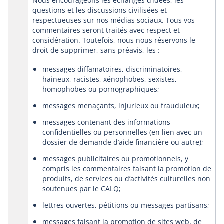
Nous encourageons les échanges d’idées, les
questions et les discussions civilisées et
a
window
new
respectueuses sur nos médias sociaux. Tous vos
new
window
commentaires seront traités avec respect et
window
considération. Toutefois, nous nous réservons le
droit de supprimer, sans préavis, les :
messages diffamatoires, discriminatoires,
haineux, racistes, xénophobes, sexistes,
homophobes ou pornographiques;
messages menaçants, injurieux ou frauduleux;
messages contenant des informations
confidentielles ou personnelles (en lien avec un
dossier de demande d’aide financière ou autre);
messages publicitaires ou promotionnels, y
compris les commentaires faisant la promotion de
produits, de services ou d’activités culturelles non
soutenues par le CALQ;
lettres ouvertes, pétitions ou messages partisans;
messages faisant la promotion de sites web, de