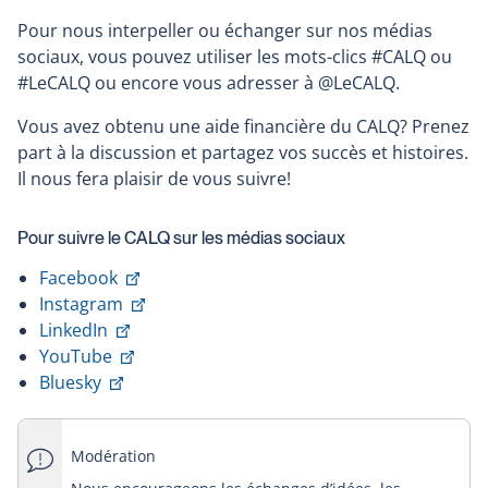
new
Pour nous interpeller ou échanger sur nos médias
window
sociaux, vous pouvez utiliser les mots-clics #CALQ ou
#LeCALQ ou encore vous adresser à @LeCALQ.
Vous avez obtenu une aide financière du CALQ? Prenez
part à la discussion et partagez vos succès et histoires.
Il nous fera plaisir de vous suivre!
Pour suivre le CALQ sur les médias sociaux
This
Facebook
link
This
Instagram
This
will
link
LinkedIn
link
This
open
will
YouTube
This
will
link
in
open
Bluesky
link
open
will
a
in
will
in
open
new
a
Modération
open
a
in
window
new
in
new
a
window