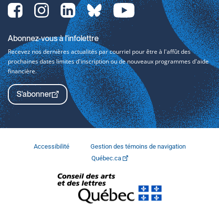
Facebook-
Instagram-
LinkedIn-
bluesky-
YouTube-
svg
svg
svg
svg
svg
Abonnez-vous à l'infolettre
Recevez nos dernières actualités par courriel pour être à l'affût des
prochaines dates limites d'inscription ou de nouveaux programmes d'aide
financière.
S'abonner
Accessibilité
Gestion des témoins de navigation
Québec.ca