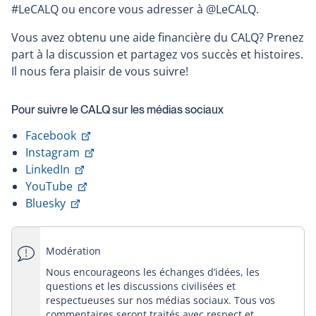
#LeCALQ ou encore vous adresser à @LeCALQ.
Vous avez obtenu une aide financière du CALQ? Prenez
part à la discussion et partagez vos succès et histoires.
Il nous fera plaisir de vous suivre!
Pour suivre le CALQ sur les médias sociaux
Ce
Facebook
lien
Ce
Instagram
Ce
s'ouvrira
lien
LinkedIn
lien
Ce
dans
s'ouvrira
YouTube
Ce
s'ouvrira
lien
une
dans
Bluesky
lien
dans
s'ouvrira
nouvelle
une
s'ouvrira
une
dans
fenêtre
nouvelle
Modération
dans
nouvelle
une
fenêtre
une
fenêtre
nouvelle
Nous encourageons les échanges d’idées, les
questions et les discussions civilisées et
nouvelle
fenêtre
respectueuses sur nos médias sociaux. Tous vos
fenêtre
commentaires seront traités avec respect et