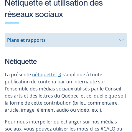
Nétiquette et utilisation des
réseaux sociaux
Plans et rapports
Ouvrir
le
sous-
menu
Nétiquette
Ce
La présente
nétiquette
s’applique à toute
lien
publication de contenu par un internaute sur
s'ouvrira
l’ensemble des médias sociaux utilisés par le Conseil
dans
des arts et des lettres du Québec, et ce, quelle que soit
une
la forme de cette contribution (billet, commentaire,
nouvelle
article, image, élément audio ou vidéo, etc.).
fenêtre
Pour nous interpeller ou échanger sur nos médias
sociaux, vous pouvez utiliser les mots-clics #CALQ ou