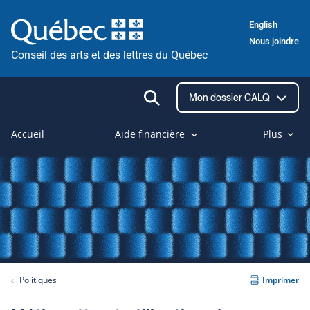
Passer
English
au
Nous joindre
contenu
Conseil des arts et des lettres du Québec
Ouvrir
Mon dossier CALQ
la
recherche
Accueil
Aide financière
Plus
Politiques
Imprimer