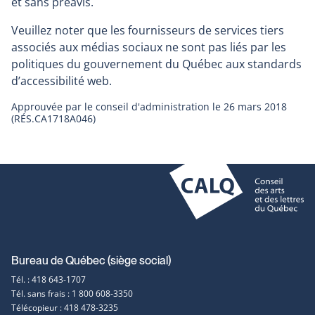
et sans préavis.
Veuillez noter que les fournisseurs de services tiers
associés aux médias sociaux ne sont pas liés par les
politiques du gouvernement du Québec aux standards
d’accessibilité web.
Approuvée par le conseil d'administration le 26 mars 2018
(RÉS.CA1718A046)
Coordonnées
Bureau de Québec (siège social)
Tél. : 418 643-1707
et
Tél. sans frais : 1 800 608-3350
Télécopieur : 418 478-3235