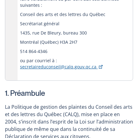
suivantes :
Conseil des arts et des lettres du Québec
Secrétariat général
1435, rue De Bleury, bureau 300
Montréal (Québec) H3A 2H7
514 864-4346
ou par courriel à :
Ce
secretaireduconseil@calq.gouv.qc.ca
lien
s'ouvrira
dans
une
1. Préambule
nouvelle
fenêtre
La Politique de gestion des plaintes du Conseil des arts
et des lettres du Québec (CALQ), mise en place en
2004, s’inscrit dans l’esprit de la Loi sur l’administration
publique de même que dans la continuité de sa
Déclaration de services aux citoyens.