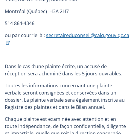
Montréal (Québec) H3A 2H7
514 864-4346
ou par courriel à :
secretaireduconseil@calq.gouv.qc.ca
Ce
lien
s'ouvrira
dans
Dans le cas d’une plainte écrite, un accusé de
une
réception sera acheminé dans les 5 jours ouvrables.
nouvelle
fenêtre
Toutes les informations concernant une plainte
verbale seront consignées et conservées dans un
dossier. La plainte verbale sera également inscrite au
Registre des plaintes et dans le Bilan annuel.
Chaque plainte est examinée avec attention et en
toute indépendance, de façon confidentielle, diligente
et impartiale, quelle que soit la direction concernée.