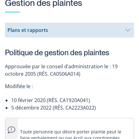
Gestion des plaintes
Plans et rapports
Ouvrir
le
sous-
menu
Politique de gestion des plaintes
Approuvée par le conseil d’administration le : 19
octobre 2005 (RÉS. CA0506A014)
Modifiée le :
10 février 2020 (RÉS. CA1920A041)
5 décembre 2022 (RÉS. CA2223A022)
Toute personne qui désire porter plainte peut le
faire verbalement ou par écrit aux coordonnées