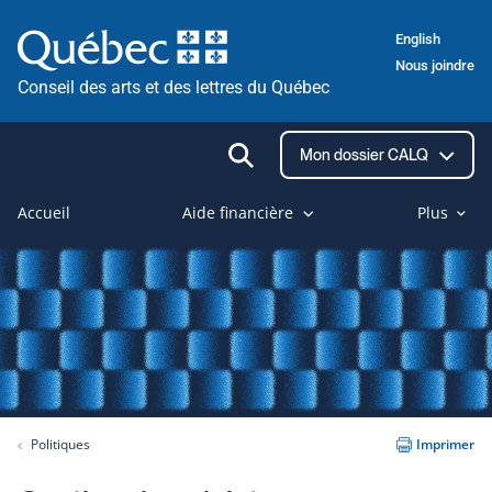
Passer
English
au
Nous joindre
contenu
Conseil des arts et des lettres du Québec
Ouvrir
Mon dossier CALQ
la
recherche
Accueil
Aide financière
Plus
Politiques
Imprimer