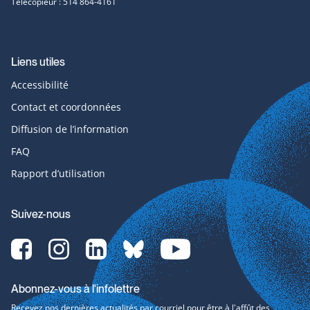
Télécopieur : 514 864-4161
Liens utiles
Accessibilité
Contact et coordonnées
Diffusion de l’information
FAQ
Rapport d’utilisation
Suivez-nous
Facebook-
Instagram-
LinkedIn-
bluesky-
YouTube-
svg
svg
svg
svg
svg
Abonnez-vous à l'infolettre
Recevez nos dernières actualités par courriel pour être à l'affût des