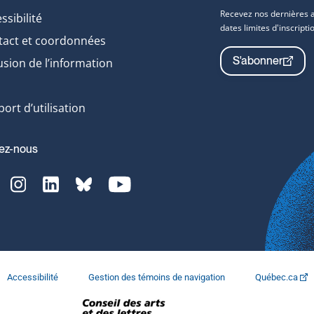
Recevez nos dernières ac
ssibilité
dates limites d'inscrip
tact et coordonnées
S'abonner
usion de l’information
ort d’utilisation
ez-nous
acebook-
Instagram-
LinkedIn-
bluesky-
YouTube-
vg
svg
svg
svg
svg
Accessibilité
Gestion des témoins de navigation
Québec.ca