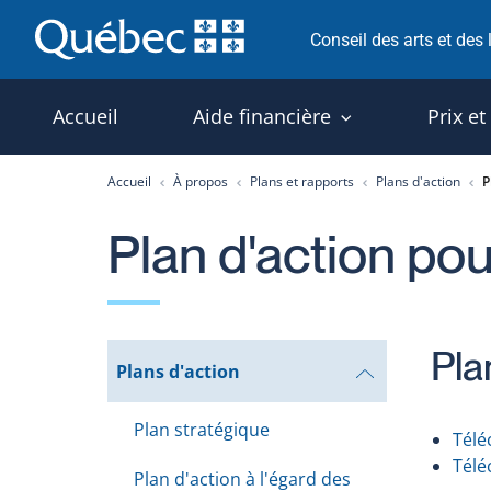
Passer
Conseil des arts et des
au
contenu
Accueil
Aide financière
Prix et
Accueil
À propos
Plans et rapports
Plans d'action
P
Plan d'action pour
Pla
Ouvrir
Plans d'action
le
sous-
menu
Plan stratégique
Télé
Télé
Plan d'action à l'égard des