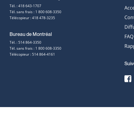
Coordonnées
Tél. : 418 643-1707
Acce
Tél. sans frais : 1 800 608-3350
et
Con
Télécopieur : 418 478-3235
Diff
contact
Bureau de Montréal
FAQ
Tél. : 514 864-3350
Rapp
Tél. sans frais : 1 800 608-3350
Télécopieur : 514 864-4161
Suiv
F
s